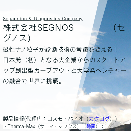
Separation & Diagnostics Company
株式会社SEGNOS (セ
グノス)
磁性ナノ粒子が診断技術の常識を変える！
日本発（初）となる大企業からのスタートア
ップ創出型カーブアウトと大学発ベンチャー
の融合で世界に挑戦。
製品情報(代理店：コスモ・バイオ（
カタログ
）)
・Therma-Max（サーマ・マックス）（
動画
）：