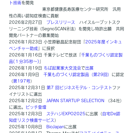
ト技術
を開発
東京都健康長寿医療センター研究所 汎用
性の高い認知症検査に貢献
2026年2月27日
プレスリリース
ハイスループットスク
リーニング技術（SegnoSCAN🄬法）を開発し特許出願 共同
開発パートナーの募集開始
2026年1月23日 小笠原敏晶記念財団「
2025年度インキュ
ベンチャー助成
」に採択
2026年1月16日 千葉テレビで放送「
千葉ものづくり認定製
品(１分35秒～)
」
2026年1月19日
ちば起業家大交流会
で
出展
2026年1月9日
千葉ものづくり認定製品（第29回）
に認定
（
第197号
）
2025年12月31日
第7 回ビジネスモデル・コンテスト
ファ
イナリストに選出
2025年12月2日
JAPAN STARTUP SELECTION
（34社）
に選出。
ピッチ登壇
2025年12月3日
ステハジEXPO2025
に出展（
自宅De認
知症リスク検査サービス
）
2025年10月8日
BioJapan
に出展