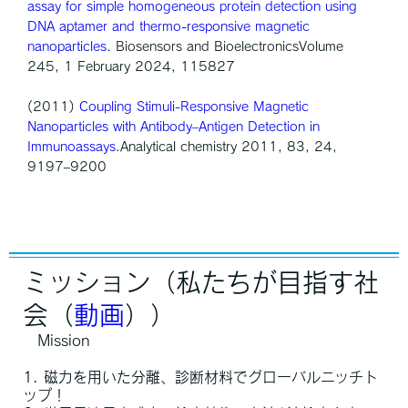
assay for simple homogeneous protein detection using
DNA aptamer and thermo-responsive magnetic
nanoparticles
. Biosensors and BioelectronicsVolume
245, 1 February 2024, 115827
(2011)
Coupling Stimuli-Responsive Magnetic
Nanoparticles with Antibody–Antigen Detection in
Immunoassays
.Analytical chemistry 2011, 83, 24,
9197–9200
ミッション（私たちが目指す社
会（
動画
））
Mission
1. 磁力を用いた分離、診断材料でグローバルニッチト
ップ！