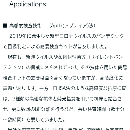
Applications
■ 高感度検査技術 （AptIa(アプティア)法）
2019年に発生した新型コロナウイルスのパンデミック
で目視判定による簡易検査キットが普及しました。
現在も、新興ウイルスや薬剤耐性菌等（サイレントパン
デミック）の脅威にさらされており、その抗体を用いた簡易
検査キットの需要は益々高くなっていますが、高感度化に
課題があります。一方、ELISA法のような高感度な抗原検査
は、2種類の高価な抗体と発光基質を用いて抗原と結合さ
せ、更に数回のBF分離を行うなど、長い検査時間（数十分
～数時間）を要していました。
当社と東京農工大学（池袋一典教授）で開発した高感度