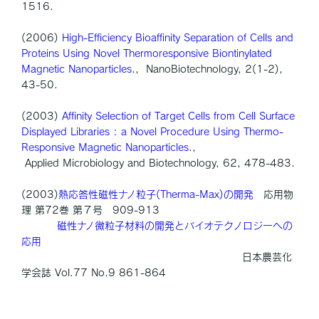
1516.
(2006)
High-Efficiency Bioaffinity Separation of Cells and
Proteins Using Novel Thermoresponsive Biontinylated
Magnetic Nanoparticles
., NanoBiotechnology, 2(1-2),
43-50.
(2003)
Affinity Selection of Target Cells from Cell Surface
Displayed Libraries : a Novel Procedure Using Thermo-
Responsive Magnetic Nanoparticles
.,
Applied Microbiology and Biotechnology, 62, 478-483.
(2003)
熱応答性磁性ナノ粒子(Therma-Max)の開発
応用物
理 第72巻 第７号 909-913
磁性ナノ微粒子材料の開発とバイオテクノロジーへの
応用
日本農芸化
学会誌 Vol.77 No.9 861-864