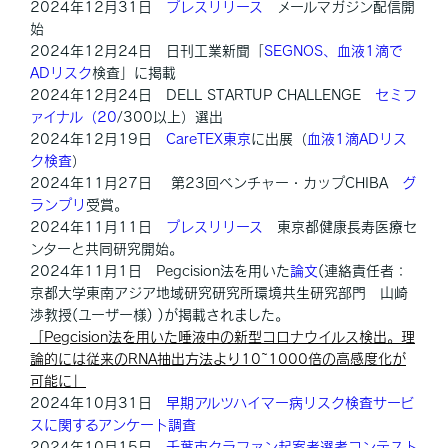
2024年12月31日
プレスリリース
メールマガジン配信開
始
2024年12月24日 日刊工業新聞「
SEGNOS、血液1滴で
ADリスク
検査」に掲載
2024年12月24日 DELL STARTUP CHALLENGE
セミフ
ァイナル（20
/300以上）選出
2024年12月19日
CareTEX東京
に出展（
血液1滴ADリス
ク検査
）
2024年11月27日 第23回ベンチャー・カップCHIBA
グ
ランプリ
受賞。
2024年11月11日
プレスリリース
東京都健康長寿医療セ
ンターと共同研究開始。
2024年11月1日 Pegcision法を用いた
論文
(連絡責任者：
京都大学東南アジア地域研究研究所環境共生研究部門 山崎
渉教授(ユーザー様) )が掲載されました。
「Pegcision法を用いた唾液中の新型コロナウイルス検出。理
論的
には従来のRNA抽出方法より10~1000倍の高感度化が
可能に」
2024年10月31日
早期アルツハイマー病リスク検査サービ
スに関するアンケート調査
2024年10月15日
千葉市クラファン起案者​選考コンテスト