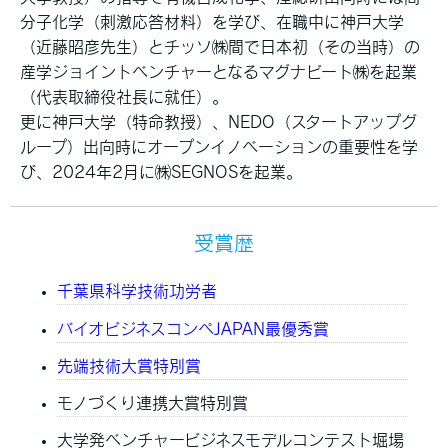
分子化学（刺激応答材料）を学び、在職中に神戸大学
（近藤昭彦先生）とチッソ㈱間で日本初（その当時）の
産学ジョイントベンチャーとなるマグナビート㈱を起業
（代表取締役社長に就任）。
更に神戸大学（特命教授）、NEDO（スタートアップグ
ループ）出向時にオープンイノベーションの重要性を学
び、2024年2月に㈱SEGNOSを起業。
受賞歴
千葉県科学技術功労者
バイオビジネスコンペJAPAN最優秀賞
先端技術大賞特別賞
モノづくり連携大賞特別賞
大学発ベンチャービジネスモデルコンテスト堀場