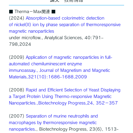
■ Therma－Max関連 ■
(2024)
Absorption‑based colorimetric detection
of nickel(II) ion by phase separation of thermoresponsive
magnetic nanoparticles
under microflow., Analytical Sciences, 40:791–
798,2024
(2009)
Application of magnetic nanoparticles in full-
automated chemiluminescent enzyme
immunoassay., Journal of Magnetism and Magnetic
Materials,321(10):1686-1688,2009
(2008)
Rapid and Efficient Selection of Yeast Displaying
a Target Protein Using Thermo-responsive Magnetic
Nanoparticles.,Biotechnology Progress,24, 352−357
(2007)
Separation of murine neutrophils and
macrophages by thermoresponsive magnetic
nanoparticles
., Biotechnology Progress, 23(6), 1513-