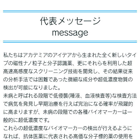
代表メッセージ
message
私たちはアカデミアのアイデアから生まれた全く新しいタイ
プの磁性ナノ粒子と分子認識薬、更にそれらを利用した超
高速高感度なスクリーニング技術を開発し、その結果従来
の分析手法では困難であった微細な成分や超低濃度物質の
検出が可能になりました。
未病と呼ばれる段階で低侵襲(唾液、血液検査等)な検査方法
で病気を発見し早期治療を行えば完治になる確率が飛躍的
に高まりますが、未病の段階での各種バイオマーカーは一
般的に超低濃度です。
これらの超低濃度なバイオマーカーの検出が行えるように
なれば、抗体医薬に代表される高価な分子標的薬の使用を