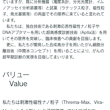
ていますが、既に分析機器（濁度系計、分光光度計、イム
ノアッセイ分析装置等）と試薬（ラテックス粒子、磁性粒
子、発光基質等）の両面でその限界に来ていると言われて
います。
私たちは、独自技術である刺激応答性磁性ナノ粒子や
DNAアプタマーを用いた超高感度診断技術（AptIa法）を用
いてその限界を突破し、臨床検査への貢献を目指します。
更に、私たちが開発した合成高分子を用いたがん細胞分
離技術（中間水コンセプト）を用いることにより、がんの
超早期診断の実現を目指してまいります。
バリュー
Value
私たちは刺激性磁性ナノ粒子（Threma-Max、Vira-