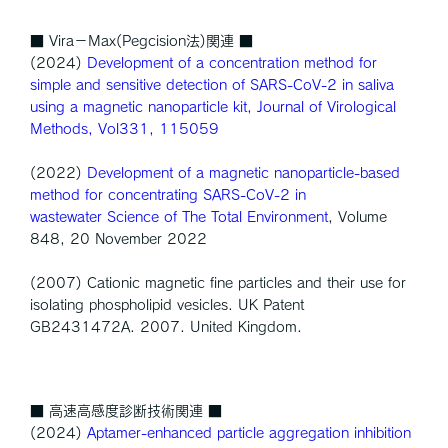
■ Vira－Max(Pegcision法)関連 ■
(2024)
Development of a concentration method for
simple and sensitive detection of SARS-CoV-2 in saliva
using a magnetic nanoparticle kit, Journal of Virological
Methods, Vol331, 115059
(2022)
Development of a magnetic nanoparticle-based
method for concentrating SARS-CoV-2 in
wastewater Science of The Total Environment
, Volume
848, 20 November 2022
(2007) Cationic magnetic fine particles and their use for
isolating phospholipid vesicles. UK Patent
GB2431472A. 2007. United Kingdom.
■ 高速高感度診断技術関連 ■
(2024)
Aptamer-enhanced particle aggregation inhibition