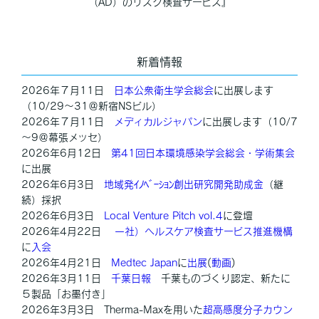
（AD）のリスク検査サービス』
新着情報
2026年７月11日
日本公衆衛生学会総会
に出展します
（10/29～31＠新宿NSビル）
2026年７月11日
メディカルジャパン
に出展します（10/7
～9＠幕張メッセ）
2026年6月12日
第41回日本環境感染学会総会・学術集会
に出展
2026年6月3日
地域発ｲﾉﾍﾞｰｼｮﾝ創出研究開発助成金
（継
続）採択
2026年6月3日
Local Venture Pitch vol.4
に登壇
2026年4月22日
一社）ヘルスケア検査サービス推進機構
に
入会
2026年4月21日
Medtec Japan
に
出展
(
動画
)
2026年3月11日
千葉日報
千葉ものづくり認定、新たに
５製品「お墨付き」
2026年3月3日 Therma-Maxを用いた
超高感度分子カウン