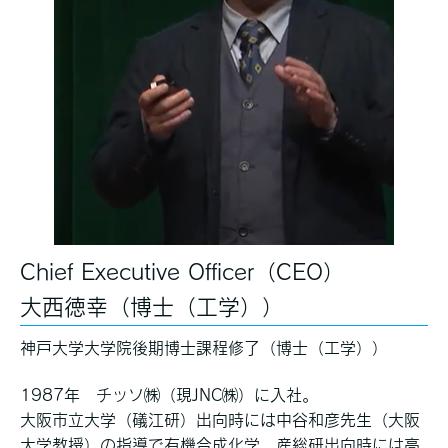
Chief Executive Officer（CEO）
大西徳幸（博士（工学））
神戸大学大学院後期博士課程修了（博士（工学））
1987年 チッソ㈱（現JNC㈱）に入社。
大阪市立大学（礒江研）出向時には中谷和彦先生（大阪
大学教授）の指導で有機合成化学、産総研出向時には高