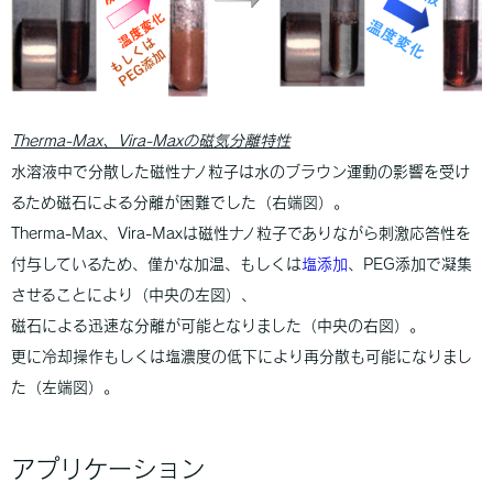
Therma-Max、Vira-Maxの磁気分離特性
水溶液中で分散した磁性ナノ粒子は水のブラウン運動の影響を受け
るため磁石による分離が困難でした（右端図）。
Therma-Max、Vira-Maxは磁性ナノ粒子でありながら刺激応答性を
付与しているため、僅かな加温、もしくは
塩添加
、PEG添加で凝集
させることにより（中央の左図）、
磁石による迅速な分離が可能となりました（中央の右図）。
更に冷却操作もしくは塩濃度の低下により再分散も可能になりまし
た（左端図）。
アプリケーション