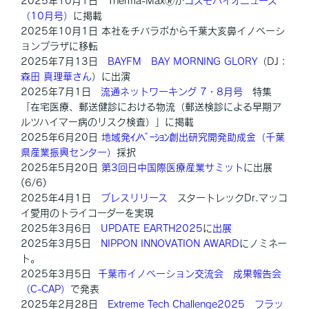
2025年10月1日 Therma-Max🄬が
コスモバイオニュース
（10月号）
に掲載
2025年10月1日 本社をチバラボから千葉大亥鼻イノベーシ
ョンプラザに移転
2025年7月13日
BAYFM BAY MORNING GLORY
（DJ：
森田 真理華さん
）に出演
2025年7月1日
流通ネットワーキング 7・8月号
特集
「在宅医療、郵送健診における物流（郵送検診による早期ア
ルツハイマー病のリスク検査）」に掲載
2025年6月20日
地域発ｲﾉﾍﾞｰｼｮﾝ創出研究開発助成金（千葉
県産業振興センター）
採択
2025年5月20日
第3回日中国際医療産業サミット
に出展
(6/6)
2025年4月1日
プレスリリース
スタートレックDr.マッコ
イ愛用のトライコーダーを実現
2025年3月6日
UPDATE EARTH2025
に
出展
2025年3月5日
NIPPON INNOVATION AWARD
にノミネー
ト。
2025年3月5日
千葉市イノベーション交流会
成果報告会
（C-CAP）
で発表
2025年2月28日
Extreme Tech Challenge2025
フラッ