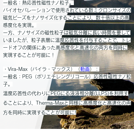
一般名：熱応答性磁性ナノ粒子。
バイオセパレーションで使用されている数ミクロンサイズの
磁気ビーズをナノサイズ化することにより、数十倍以上の高
感度化を実現。
一方、ナノサイズの磁性粒子は磁気分離に長い時間を要して
いましたが、粒子表層に温度応答性を付与することで、トレ
ードオフの関係にあった高感度
化
と高速化の両方を同時に
実現することが可能に！
・Vira-Max（バイラ・マックス）（
動画
）：
一般名：PEG（ポリエチレングリコール）応答性磁性ナノ粒
子。
温度応答性の代わりにPEGにる液液相分離(LLPS)を利用す
ることにより、Therma-Maxと同様に高感度化と高速化の両
方を同時に実現することが可能に!