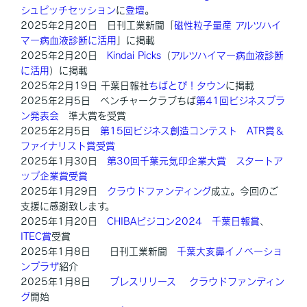
シュピッチセッション
に
登壇
。
2025年2月20日 日刊工業新聞「
磁性粒子量産 アルツハイ
マー病血液診断に活用
」に掲載
2025年2月20日
Kindai Picks
（
アルツハイマー病血液診断
に活用
）に掲載
2025年2月19日 千葉日報社
ちばとぴ！タウン
に掲載
2025年2月5日 ベンチャークラブちば
第41回ビジネスプラ
ン発表会
準大賞を受賞
2025年2月5日
第15回ビジネス創造コンテスト
ATR賞＆
ファイナリスト賞受賞
2025年1月30日
第30回千葉元気印企業大賞
スタートア
ップ企業賞受賞
2025年1月29日
クラウドファンディング
成立。今回のご
支援に感謝致します。
2025年1月20日
CHIBAビジコン2024
千葉日報賞
、
ITEC賞
受賞
2025年1月8日 日刊工業新聞
千葉大亥鼻イノベーショ
ンプラザ
紹介
2025年1月8日
プレスリリース
クラウドファンディン
グ
開始