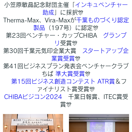
小笠原敏晶記念財団主催「
インキュベンチャー
助成
」に採択🎊
Therma-Max、Vira-Maxが
千葉ものづくり認定
製品
（197号）に認定🎊
第23回ベンチャー・カップCHIBA
グランプ
リ
受賞🎊
第30回千葉元気印企業大賞
スタートアップ企
業賞受賞
🎊
第41回ビジネスプラン発表会ベンチャークラブ
ちば
準大賞受賞
🎊
第15回ビジネス創造コンテスト
ATR賞
＆フ
ァイナリスト賞受賞🎊
CHIBAビジコン2024
千葉日報賞、ITEC賞受
賞🎊